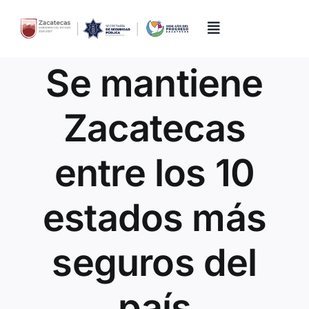
Skip
to
content
Toggle
Navigation
Se mantiene
Inicio
Zacatecas
Directorio
entre los 10
Quiénes Somos
estados más
Trámites y Servicios
seguros del
Transparencia
país