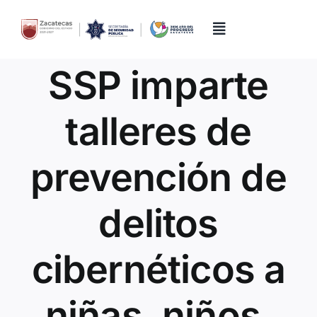
Skip
to
content
Toggle
Navigation
SSP imparte
Inicio
talleres de
Directorio
prevención de
Quiénes Somos
delitos
Trámites y Servicios
cibernéticos a
Transparencia
niñas, niños,