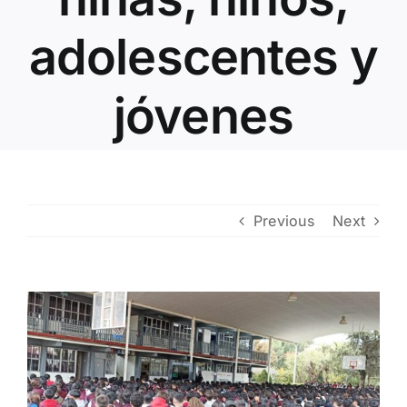
Contacto
adolescentes y
jóvenes
Previous
Next
View
Larger
Image