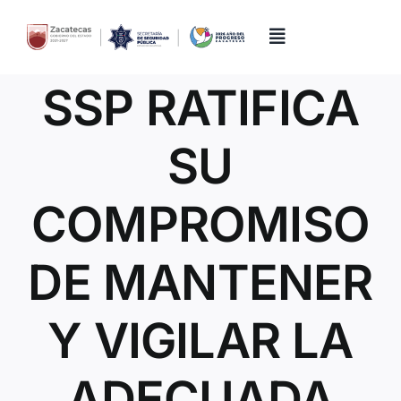
Skip
to
content
Toggle
Navigation
SSP RATIFICA
Inicio
SU
Directorio
COMPROMISO
Quiénes Somos
DE MANTENER
Trámites y Servicios
Y VIGILAR LA
Transparencia
ADECUADA