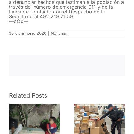
a denunciar hechos que lastiman a la población a
través del número de emergencia 911 y de la
Línea de Contacto con el Despacho de tu
Secretario al 492 219 71 59.
—oOo—
30 diciembre, 2020
|
Noticias
|
Detecta
Related Posts
FRIZ
ones
paquete
a
Asegura
sospechoso
FRIZ
durante
vehículo
inspecciones
s
con reporte