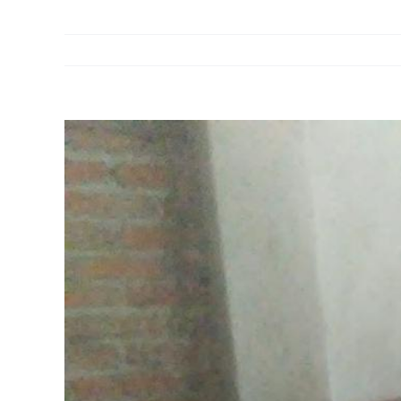
View
Larger
Image