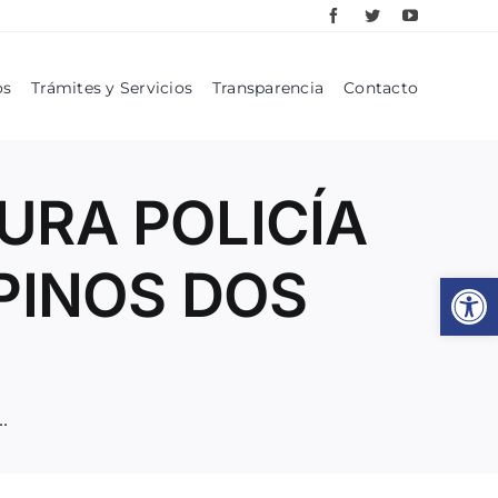
os
Trámites y Servicios
Transparencia
Contacto
URA POLICÍA
 PINOS DOS
Abrir
ESTATAL EN MUNICIPIO DE PINOS DOS CAMIONETAS