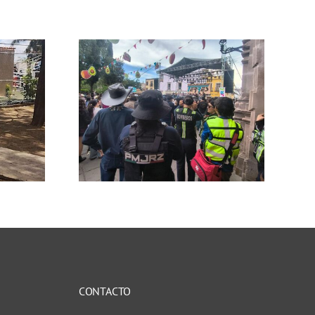
zan
a para
ar la
lidad
ventos
s en
os de
cas
CONTACTO