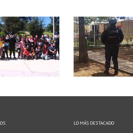
Refuer
Resguardan Policía
vigilanci
Estatal Preventiva
preserv
y corporaciones
tranqui
municipales
durante e
encuentros
masivo
deportivos en
municipi
Guadalupe y Jerez
Zacate
NOS
LO MÁS DESTACADO