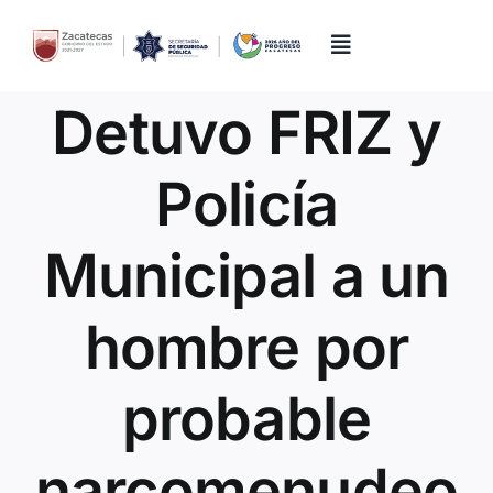
Skip
to
content
Toggle
Navigation
Detuvo FRIZ y
Inicio
Policía
Directorio
Municipal a un
Quiénes Somos
hombre por
Trámites y Servicios
probable
Transparencia
narcomenudeo