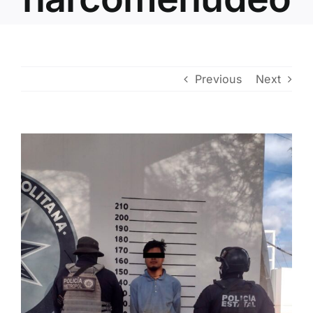
Contacto
Previous
Next
View
Larger
Image