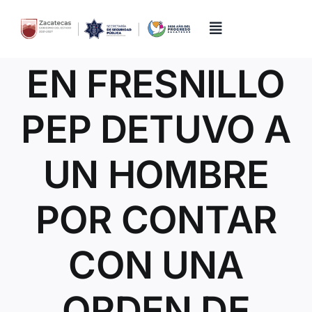
Skip
to
content
Toggle
Navigation
EN FRESNILLO
Inicio
PEP DETUVO A
Directorio
UN HOMBRE
Quiénes Somos
POR CONTAR
Trámites y Servicios
CON UNA
Transparencia
ORDEN DE