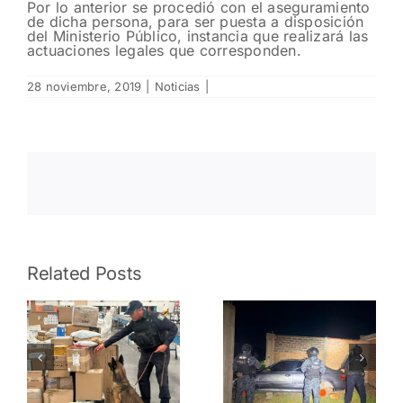
Por lo anterior se procedió con el aseguramiento
de dicha persona, para ser puesta a disposición
del Ministerio Público, instancia que realizará las
actuaciones legales que corresponden.
28 noviembre, 2019
|
Noticias
|
Auxilia
Policía
Related Posts
Estatal a
operador
Asegura
so
de
FRIZ
tractocami
vehículo
nes
y
con reporte
s
restablece