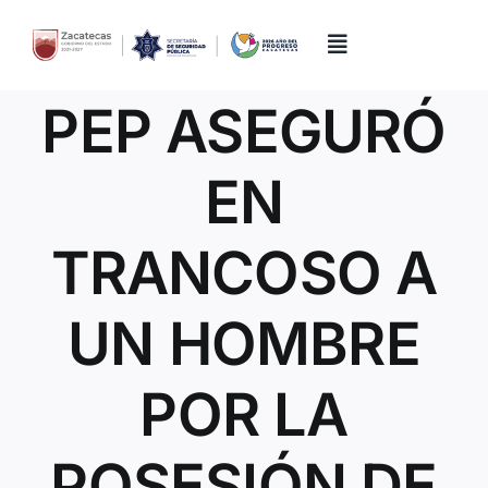
Skip
to
content
Toggle
Navigation
PEP ASEGURÓ
Inicio
EN
Directorio
TRANCOSO A
Quiénes Somos
UN HOMBRE
Trámites y Servicios
POR LA
Transparencia
POSESIÓN DE