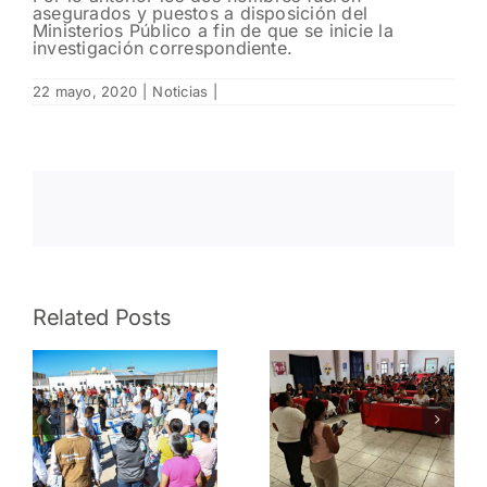
asegurados y puestos a disposición del
Ministerios Público a fin de que se inicie la
investigación correspondiente.
22 mayo, 2020
|
Noticias
|
Liberan en
Related Posts
Concluye
Valparaíso
Policía Vial
a mujer
s
Preventiva
privada de
el V Curso
la libertad
de Verano
durante
de
operativo
Educación