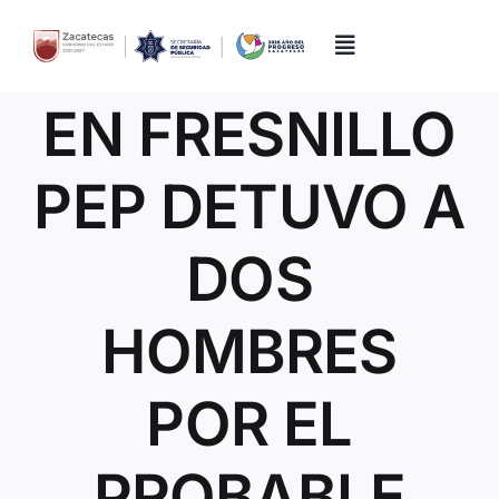
Skip
to
content
Toggle
Navigation
EN FRESNILLO
Inicio
PEP DETUVO A
Directorio
DOS
Quiénes Somos
HOMBRES
Trámites y Servicios
POR EL
Transparencia
PROBABLE